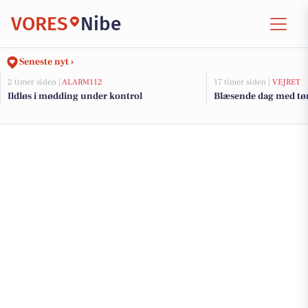
VORES
Nibe
Seneste nyt ›
2 timer siden |
ALARM112
17 timer siden |
VEJRET
Ildløs i mødding under kontrol
Blæsende dag med tør