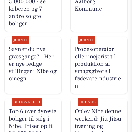
3.000.000 - se
Aalborg
køberen og 7
Kommune
andre solgte
boliger
JOBNYT
JOBNYT
Savner du nye
Procesoperatør
græsgange? - Her
eller mejerist til
er nye ledige
produktion af
stillinger i Nibe og
smagsgivere i
omegn
fødevareindustrie
n
BOLIGMARKED
DET SKER
Top 6 over dyreste
Oplev Nibe denne
boliger til salg i
weekend: Jiu Jitsu
Nibe. Priser op til
træning og