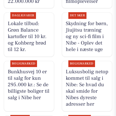
22.000.000 kr
filmoplevelser
DAGLIGVARER
DET SKER
Lokale tilbud:
Skydning for børn,
Grøn Balance
Jiujitsu træning
kartofler til 10 kr.
og ny sci-fi film i
og Kohberg brød
Nibe - Oplev det
til 12 kr.
hele i næste uge
BOLIGMARKED
BOLIGMARKED
Bunkhusvej 10 er
Luksusbolig netop
til salg for kun
kommet til salg i
295.000 kr.: Se de
Nibe: Se hvad du
billigste boliger til
skal smide for
salg i Nibe her
Nibes dyreste
adresser her