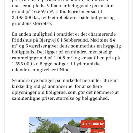
masser af plads. Villaen er beliggende på en stor
grund på 16.569 m². Udbudsprisen er sat til
3.495.000 kr., hvilket reflekterer både boligens og
grundens størrelse.
En anden mulighed i området er det charmerende
fritidshus på Bjergvej 8 i Sebbersund. Med sine 84
m² og 5 værelser giver dette sommerhus en hyggelig
boligplads. Det ligger på en mindre, men stadig
rummelig grund på 1.008 m², og er sat til en pris på
1.595.000 kr. Begge boliger tilbyder unikke
udendørs omgivelser i Nibe.
Se andre nye boliger på markedet herunder, du kan
klikke dig ind på annoncerne, for at se flere
oplysninger om boligerne, som gør det nemmere at
sammenligne priser, størrelse og beliggenhed.
3.495.000 kr
2
172 m