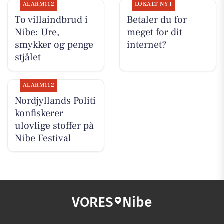
ALARM112
LOKALT NYT
To villaindbrud i
Betaler du for
Nibe: Ure,
meget for dit
smykker og penge
internet?
stjålet
ALARM112
Nordjyllands Politi
konfiskerer
ulovlige stoffer på
Nibe Festival
VORES
Nibe