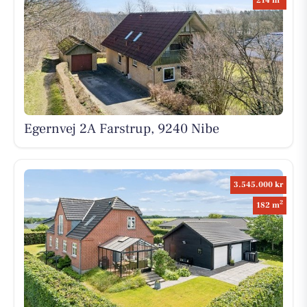
214 m
Egernvej 2A Farstrup, 9240 Nibe
3.545.000 kr
2
182 m