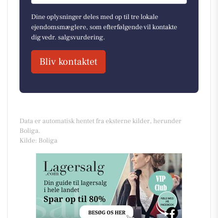
Dine oplysninger deles med op til tre lokale
ejendomsmæglere, som efterfølgende vil kontakte
dig vedr. salgsvurdering.
Bliv kontaktet
Data er automatisk hentet fra eksterne kilder, herunder
Boliga.
Kilde: Boliga