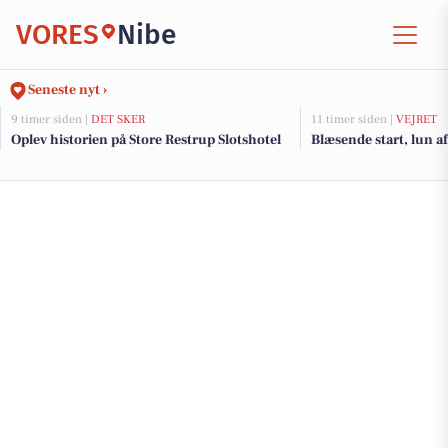
VORES
Nibe
Seneste nyt ›
9 timer siden |
DET SKER
11 timer siden |
VEJRET
Oplev historien på Store Restrup Slotshotel
Blæsende start, lun a