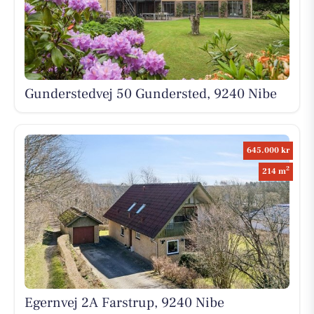
Gunderstedvej 50 Gundersted, 9240 Nibe
645.000 kr
2
214 m
Egernvej 2A Farstrup, 9240 Nibe