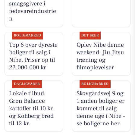
smagsgivere i
fødevareindustrie
n
BOLIGMARKED
DET SKER
Top 6 over dyreste
Oplev Nibe denne
boliger til salg i
weekend: Jiu Jitsu
Nibe. Priser op til
træning og
22.000.000 kr
filmoplevelser
DAGLIGVARER
BOLIGMARKED
Lokale tilbud:
Skovgårdsvej 9 og
Grøn Balance
1 anden boliger er
kartofler til 10 kr.
kommet til salg
og Kohberg brød
denne uge i Nibe -
til 12 kr.
se boligerne her.