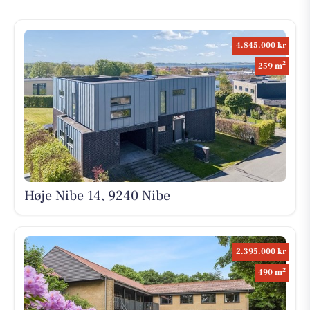
4.845.000 kr
2
259 m
Høje Nibe 14, 9240 Nibe
2.395.000 kr
2
490 m