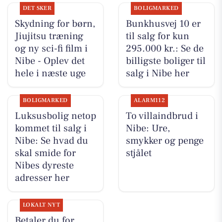
DET SKER
BOLIGMARKED
Skydning for børn,
Bunkhusvej 10 er
Jiujitsu træning
til salg for kun
og ny sci-fi film i
295.000 kr.: Se de
Nibe - Oplev det
billigste boliger til
hele i næste uge
salg i Nibe her
BOLIGMARKED
ALARM112
Luksusbolig netop
To villaindbrud i
kommet til salg i
Nibe: Ure,
Nibe: Se hvad du
smykker og penge
skal smide for
stjålet
Nibes dyreste
adresser her
LOKALT NYT
Betaler du for