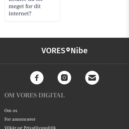
meget for dit
internet?
VORES
Nibe
OM VORES DIGITAL
Om os
For annoncører
Vilkår og Privatlivspolitik