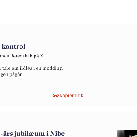
 kontrol
lands Beredskab på X:
r tale om ildløs i en mødding.
ngen pågår.
Kopiér link
0-års jubilæum i Nibe