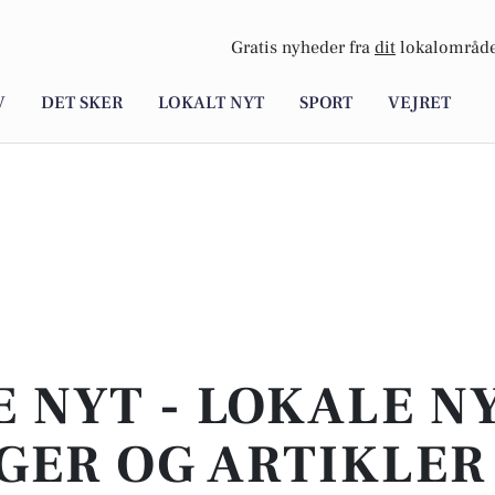
Gratis nyheder fra
dit
lokalområde
V
DET SKER
LOKALT NYT
SPORT
VEJRET
E NYT - LOKALE N
GER OG ARTIKLER 