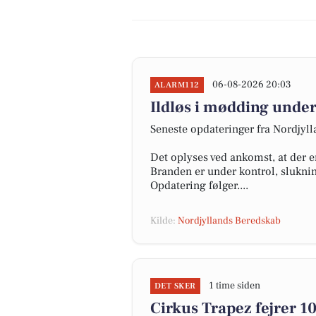
06-08-2026 20:03
ALARM112
Ildløs i mødding under
Seneste opdateringer fra Nordjyl
Det oplyses ved ankomst, at der e
Branden er under kontrol, slukni
Opdatering følger....
Kilde:
Nordjyllands Beredskab
1 time siden
DET SKER
Cirkus Trapez fejrer 1