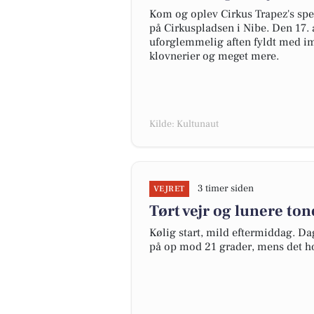
Kom og oplev Cirkus Trapez's spe
på Cirkuspladsen i Nibe. Den 17. a
uforglemmelig aften fyldt med im
klovnerier og meget mere.
Kilde: Kultunaut
3 timer siden
VEJRET
Tørt vejr og lunere ton
Kølig start, mild eftermiddag. D
på op mod 21 grader, mens det ho