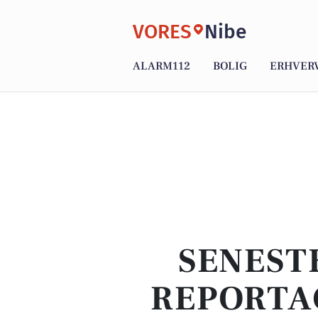
VORES
Nibe
ALARM112
BOLIG
ERHVER
SENEST
REPORTA