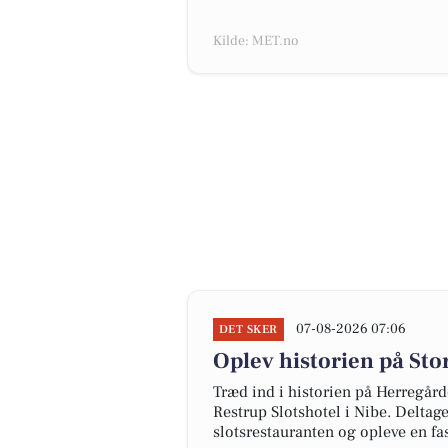
Kilde: MET.no
07-08-2026 07:06
DET SKER
Oplev historien på Sto
Træd ind i historien på Herregår
Restrup Slotshotel i Nibe. Deltag
slotsrestauranten og opleve en fas