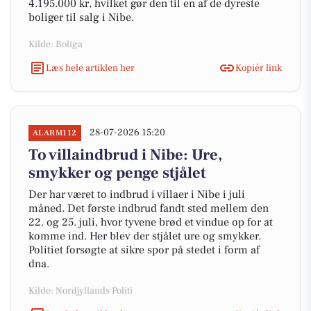
4.195.000 kr, hvilket gør den til en af de dyreste
boliger til salg i Nibe.
Kilde: Boliga
Læs hele artiklen her
Kopiér link
28-07-2026 15:20
ALARM112
To villaindbrud i Nibe: Ure,
smykker og penge stjålet
Der har været to indbrud i villaer i Nibe i juli
måned. Det første indbrud fandt sted mellem den
22. og 25. juli, hvor tyvene brød et vindue op for at
komme ind. Her blev der stjålet ure og smykker.
Politiet forsøgte at sikre spor på stedet i form af
dna.
Kilde: Nordjyllands Politi