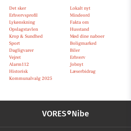
Det sker
Lokalt nyt
Erhvervsprofil
Mindeord
Lykønskning
Fakta om
Opslagstavlen
Husstand
Krop & Sundhed
Mød dine naboer
Sport
Boligmarked
Dagligvarer
Biler
Vejret
Erhverv
Alarm112
Jobnyt
Historisk
Læserbidrag
Kommunalvalg 2025
VORES
Nibe