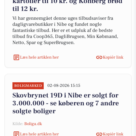
kartofler til 10 kr. og Kohberg brød
til 12 kr.
Vi har gennemgået denne uges tilbudsaviser fra
dagligvarebutikker i Nibe og fundet nogle
fantastiske tilbud. Her er et udpluk af de bedste
tilbud fra Coop365, DagliBrugsen, Min Købmand,
Netto, Spar og SuperBrugsen.
Læs hele artiklen her
Kopiér link
02-08-2026 15:15
BOLIGMARKED
Skovbrynet 19D i Nibe er solgt for
3.000.000 - se køberen og 7 andre
solgte boliger
Kilde:
Boliga.dk
Læs hele artiklen her
Kopiér link