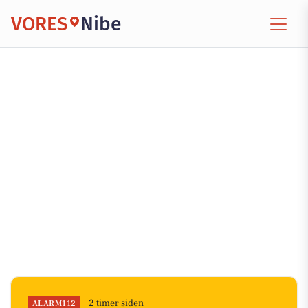
VORES
Nibe
2 timer siden
ALARM112