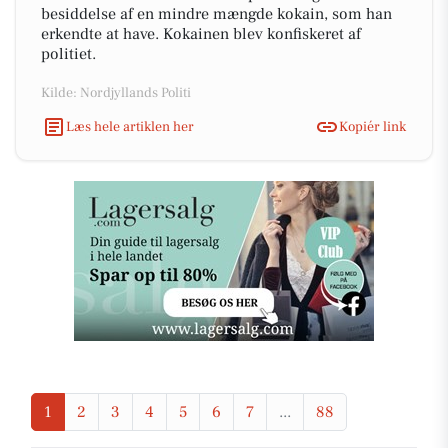
besiddelse af en mindre mængde kokain, som han
erkendte at have. Kokainen blev konfiskeret af
politiet.
Kilde: Nordjyllands Politi
Læs hele artiklen her
Kopiér link
1
2
3
4
5
6
7
...
88