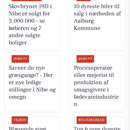
Skovbrynet 19D i
10 dyreste biler til
Nibe er solgt for
salg i nærheden af
3.000.000 - se
Aalborg
køberen og 7
Kommune
andre solgte
boliger
JOBNYT
JOBNYT
Savner du nye
Procesoperatør
græsgange? - Her
eller mejerist til
er nye ledige
produktion af
stillinger i Nibe og
smagsgivere i
omegn
fødevareindustrie
n
VEJRET
BOLIGMARKED
Blæsende start,
Top 6 over dyreste