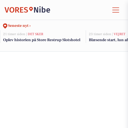
VORES
Nibe
Seneste nyt ›
21 timer siden |
DET SKER
23 timer siden |
VEJRET
Oplev historien på Store Restrup Slotshotel
Blæsende start, lun a