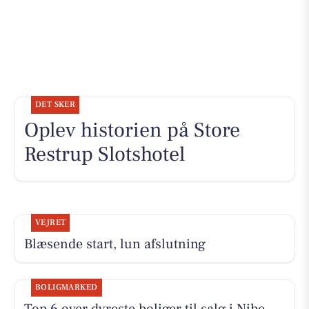
DET SKER
Oplev historien på Store
Restrup Slotshotel
VEJRET
Blæsende start, lun afslutning
BOLIGMARKED
Top 6 over dyreste boliger til salg i Nibe.