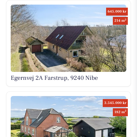
645.000 kr
2
214 m
Egernvej 2A Farstrup, 9240 Nibe
3.545.000 kr
2
182 m