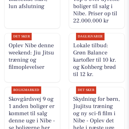
lun afslutning
boliger til salg i
Nibe. Priser op til
22.000.000 kr
DET SKER
DAGLIGVARER
Oplev Nibe denne
Lokale tilbud:
weekend: Jiu Jitsu
Grøn Balance
træning og
kartofler til 10 kr.
filmoplevelser
og Kohberg brød
til 12 kr.
BOLIGMARKED
DET SKER
Skovgårdsvej 9 og
Skydning for børn,
1 anden boliger er
Jiujitsu træning
kommet til salg
og ny sci-fi film i
denne uge i Nibe -
Nibe - Oplev det
se boligerne her.
hele i næste uge