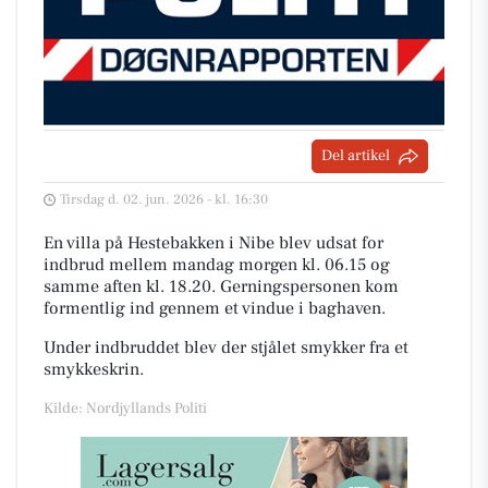
Del artikel
Tirsdag d. 02. jun. 2026 - kl. 16:30
En villa på Hestebakken i Nibe blev udsat for
indbrud mellem mandag morgen kl. 06.15 og
samme aften kl. 18.20. Gerningspersonen kom
formentlig ind gennem et vindue i baghaven.
Under indbruddet blev der stjålet smykker fra et
smykkeskrin.
Kilde: Nordjyllands Politi