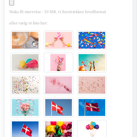
Maks fil størrelse : 10 MB, vi foretrækker bredformat
eller vælg et foto her: