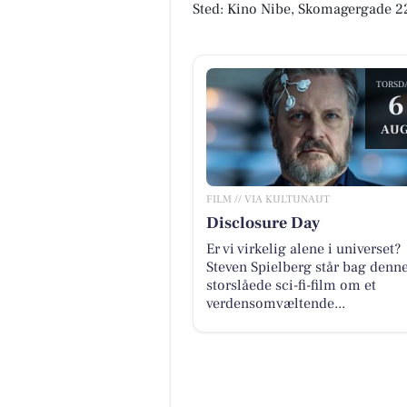
Sted: Kino Nibe, Skomagergade 2
TORSD
6
AUG
FILM // VIA KULTUNAUT
Disclosure Day
Er vi virkelig alene i universet?
Steven Spielberg står bag denn
storslåede sci-fi-film om et
verdensomvæltende...