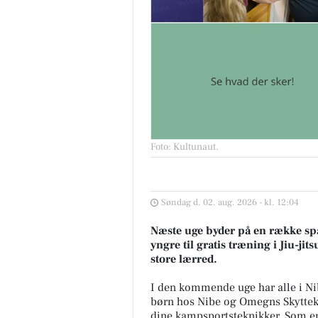
Foto: Kultunaut
.
Søndag d. 02. aug. 2026 - kl. 12:04
Næste uge byder på en række spæ
yngre til gratis træning i Jiu-jit
store lærred.
I den kommende uge har alle i Nib
børn hos Nibe og Omegns Skyttekre
dine kampsportsteknikker. Som en