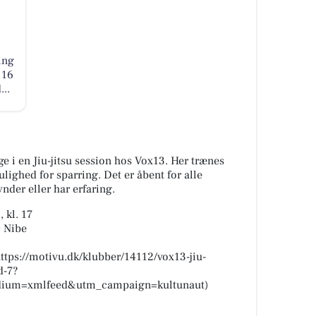
ing
 16
..
 i en Jiu-jitsu session hos Vox13. Her trænes
ulighed for sparring. Det er åbent for alle
nder eller har erfaring.
 kl. 17
0 Nibe
(https://motivu.dk/klubber/14112/vox13-jiu-
d-7?
ium=xmlfeed&utm_campaign=kultunaut)