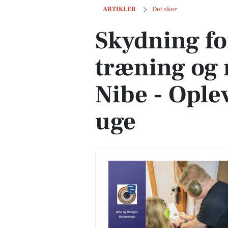
Skydning for børn, Jiujitsu træning og n
ARTIKLER
Det sker
Skydning for
træning og n
Nibe - Oplev
uge