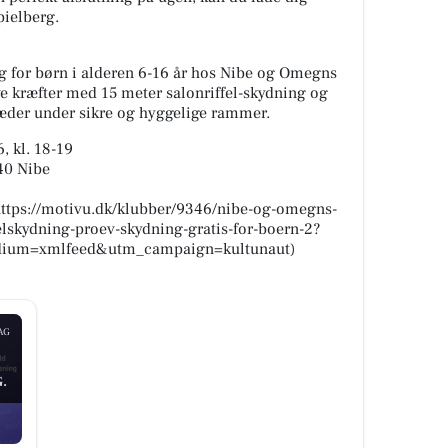
pielberg.
g for børn i alderen 6-16 år hos Nibe og Omegns
e kræfter med 15 meter salonriffel-skydning og
æder under sikre og hyggelige rammer.
, kl. 18-19
40 Nibe
](https://motivu.dk/klubber/9346/nibe-og-omegns-
elskydning-proev-skydning-gratis-for-boern-2?
ium=xmlfeed&utm_campaign=kultunaut)
AG
.