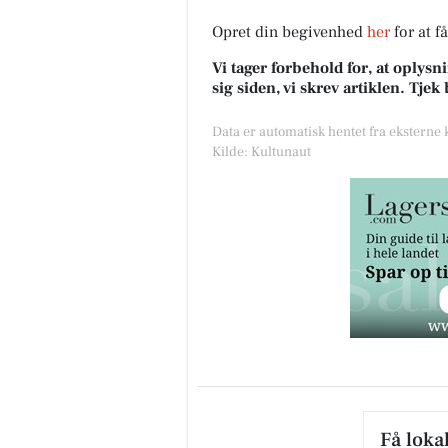
Opret din begivenhed
her
for at f
Vi tager forbehold for, at oply
sig siden, vi skrev artiklen. Tje
Data er automatisk hentet fra eksterne
Kilde: Kultunaut
Få loka