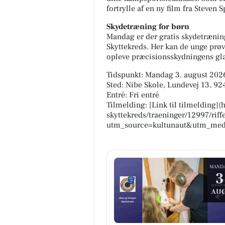
fortrylle af en ny film fra Steven S
Skydetræning for børn
Mandag er der gratis skydetrænin
Skyttekreds. Her kan de unge prøv
opleve præcisionsskydningens gl
Tidspunkt: Mandag 3. august 2026
Sted: Nibe Skole, Lundevej 13, 92
Entré: Fri entré
Tilmelding: [Link til tilmelding
skyttekreds/traeninger/12997/riff
utm_source=kultunaut&utm_med
MAND
3
AUG