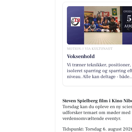
ONSD
5
AUG
MOTION // VIA KULTUNAUT
Voksenhold
Vi træner teknikker, positioner,
isoleret sparring og sparring ef
niveau. Alle kan deltage - både..
Steven Spielberg film i Kino Nib
Torsdag kan du opleve en ny scien
udforsker temaet om møder med d
verdensomvæltende eventyr.
Tidspunkt: Torsdag 6. august 2026