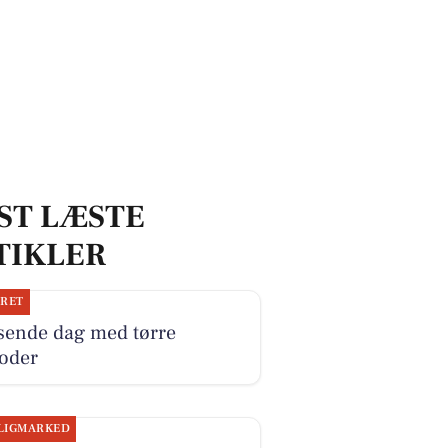
ST LÆSTE
TIKLER
JRET
sende dag med tørre
ioder
LIGMARKED