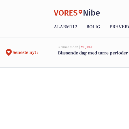
VORES
Nibe
ALARM112
BOLIG
ERHVER
3 timer siden |
VEJRET
Seneste nyt ›
Blæsende dag med tørre perioder