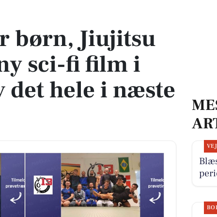
y sci-fi film i Nibe - Oplev det hele i næste uge
 børn, Jiujitsu
y sci-fi film i
 det hele i næste
ME
AR
VE
Blæ
per
BO