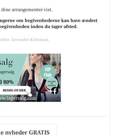
å dine arrangementer vist.
sningerne om begivenhederne kan have ændret
k begivenheden inden du tager afsted.
 kilder, herunder Kultunaut.
le nyheder GRATIS