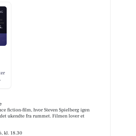
AG
.
ter
.
e
ce fiction-film, hvor Steven Spielberg igen
et ukendte fra rummet. Filmen lover et
, kl. 18.30