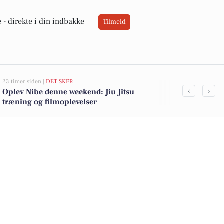
 -
direkte i din indbakke
Tilmeld
23 timer siden |
DET SKER
02-08-2026 16:04
‹
›
Oplev Nibe denne weekend: Jiu Jitsu
Lokale tilbud
træning og filmoplevelser
10 kr. og Koh