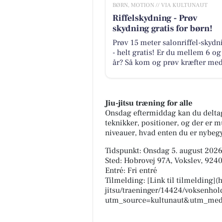
BØRN, MOTION // VIA KULTUNAUT
Riffelskydning - Prøv
skydning gratis for børn!
Prøv 15 meter salonriffel-skydn
- helt gratis! Er du mellem 6 og
år? Så kom og prøv kræfter med.
Jiu-jitsu træning for alle
Onsdag eftermiddag kan du deltage
teknikker, positioner, og der er m
niveauer, hvad enten du er nybegy
Tidspunkt: Onsdag 5. august 2026,
Sted: Hobrovej 97A, Vokslev, 924
Entré: Fri entré
Tilmelding: [Link til tilmelding]
jitsu/traeninger/14424/voksenhol
utm_source=kultunaut&utm_med