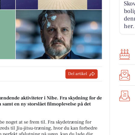
Skov
boli
denn
her.
Del artikel
ndende aktiviteter i Nibe. Fra skydning for de
su samt en ny storslået filmoplevelse på det
e noget at se frem til. Fra skydetræning for
ds til Jiu-jitsu-træning, hvor du kan forbedre
 perfekt afslutning på ugen, kan du lade dig