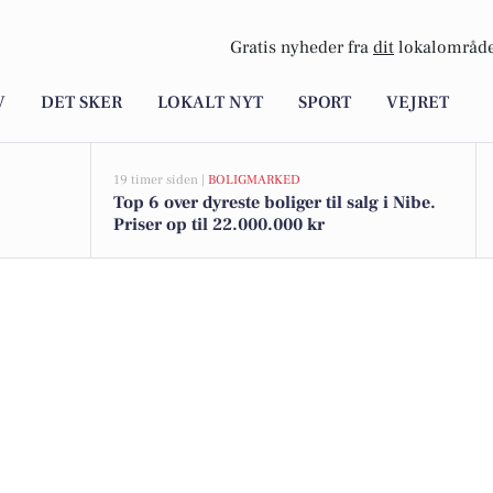
Gratis nyheder fra
dit
lokalområde
V
DET SKER
LOKALT NYT
SPORT
VEJRET
19 timer siden |
BOLIGMARKED
Top 6 over dyreste boliger til salg i Nibe.
Priser op til 22.000.000 kr