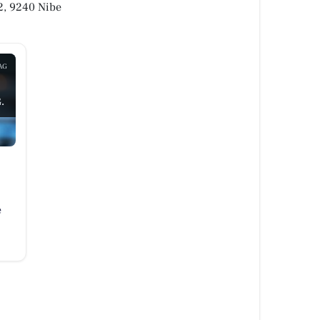
2, 9240 Nibe
AG
.
e