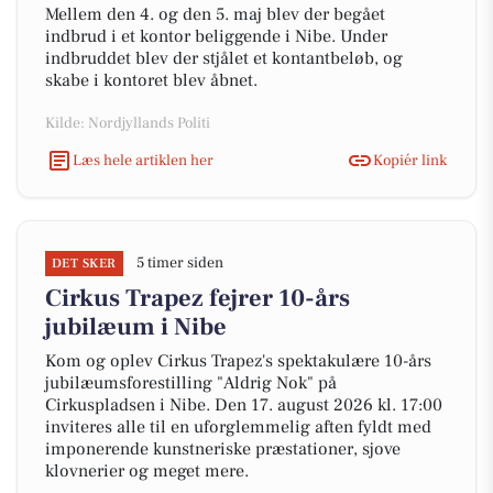
Mellem den 4. og den 5. maj blev der begået
indbrud i et kontor beliggende i Nibe. Under
indbruddet blev der stjålet et kontantbeløb, og
skabe i kontoret blev åbnet.
Kilde: Nordjyllands Politi
Læs hele artiklen her
Kopiér link
5 timer siden
DET SKER
Cirkus Trapez fejrer 10-års
jubilæum i Nibe
Kom og oplev Cirkus Trapez's spektakulære 10-års
jubilæumsforestilling "Aldrig Nok" på
Cirkuspladsen i Nibe. Den 17. august 2026 kl. 17:00
inviteres alle til en uforglemmelig aften fyldt med
imponerende kunstneriske præstationer, sjove
klovnerier og meget mere.