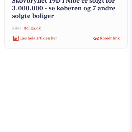
Skovbrynet 19D i Nibe er solgt for
3.000.000 - se køberen og 7 andre
solgte boliger
Kilde:
Boliga.dk
Læs hele artiklen her
Kopiér link