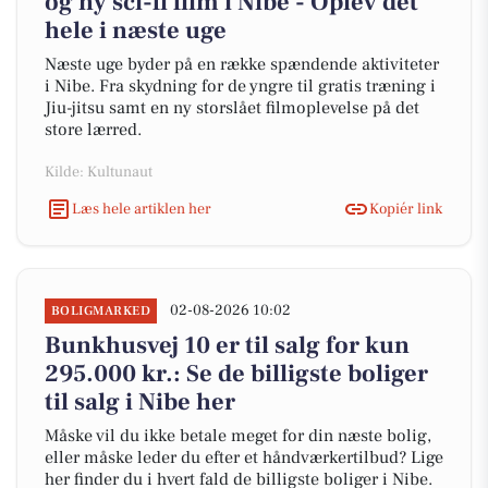
og ny sci-fi film i Nibe - Oplev det
hele i næste uge
Næste uge byder på en række spændende aktiviteter
i Nibe. Fra skydning for de yngre til gratis træning i
Jiu-jitsu samt en ny storslået filmoplevelse på det
store lærred.
Kilde: Kultunaut
Læs hele artiklen her
Kopiér link
02-08-2026 10:02
BOLIGMARKED
Bunkhusvej 10 er til salg for kun
295.000 kr.: Se de billigste boliger
til salg i Nibe her
Måske vil du ikke betale meget for din næste bolig,
eller måske leder du efter et håndværkertilbud? Lige
her finder du i hvert fald de billigste boliger i Nibe.