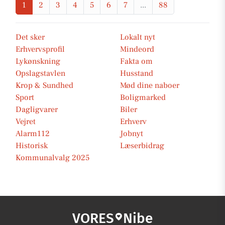
1
2
3
4
5
6
7
...
88
Det sker
Lokalt nyt
Erhvervsprofil
Mindeord
Lykønskning
Fakta om
Opslagstavlen
Husstand
Krop & Sundhed
Mød dine naboer
Sport
Boligmarked
Dagligvarer
Biler
Vejret
Erhverv
Alarm112
Jobnyt
Historisk
Læserbidrag
Kommunalvalg 2025
VORES
Nibe