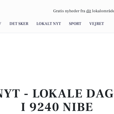
Gratis nyheder fra
dit
lokalområde
V
DET SKER
LOKALT NYT
SPORT
VEJRET
NYT - LOKALE DA
I 9240 NIBE