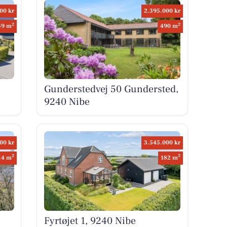
00 kr
2.395.000 kr
2
2
59 m
490 m
Gunderstedvej 50 Gundersted,
9240 Nibe
00 kr
3.545.000 kr
2
2
14 m
182 m
Fyrtøjet 1, 9240 Nibe