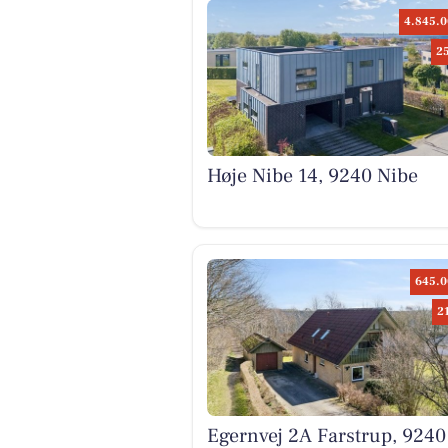
4.845.0
2
Høje Nibe 14, 9240 Nibe
645.0
2
Egernvej 2A Farstrup, 9240