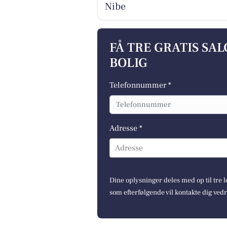
Nibe
FÅ TRE GRATIS SA
BOLIG
Telefonnummer *
Adresse *
Adresse
Dine oplysninger deles med op til tre
som efterfølgende vil kontakte dig ved