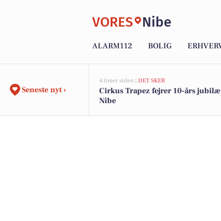
VORES
Nibe
ALARM112
BOLIG
ERHVER
4 timer siden |
DET SKER
Seneste nyt ›
Cirkus Trapez fejrer 10-års jubil
Nibe