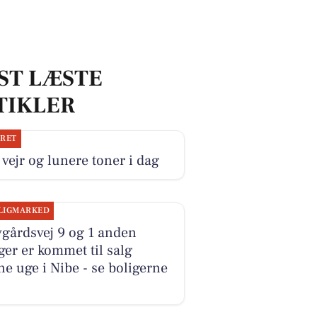
ST LÆSTE
TIKLER
JRET
 vejr og lunere toner i dag
LIGMARKED
gårdsvej 9 og 1 anden
ger er kommet til salg
e uge i Nibe - se boligerne