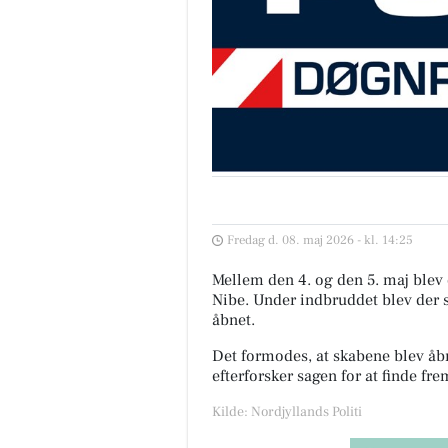
Fredag d. 08. maj 2026 - kl. 14:25
Mellem den 4. og den 5. maj blev 
Nibe. Under indbruddet blev der s
åbnet.
Det formodes, at skabene blev åbn
efterforsker sagen for at finde f
Kilde: Nordjyllands Politi