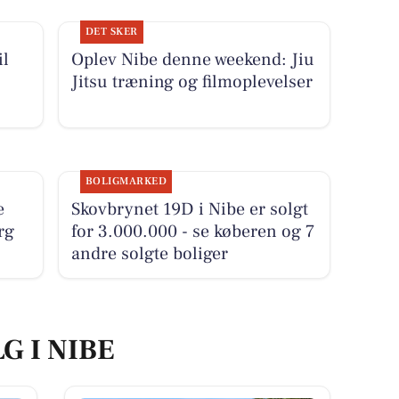
DET SKER
il
Oplev Nibe denne weekend: Jiu
Jitsu træning og filmoplevelser
BOLIGMARKED
e
Skovbrynet 19D i Nibe er solgt
rg
for 3.000.000 - se køberen og 7
andre solgte boliger
G I NIBE