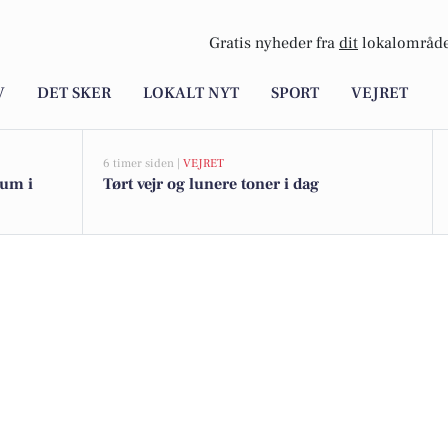
Gratis nyheder fra
dit
lokalområde
V
DET SKER
LOKALT NYT
SPORT
VEJRET
6 timer siden |
VEJRET
æum i
Tørt vejr og lunere toner i dag