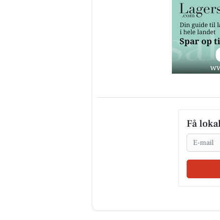
Få loka
Email