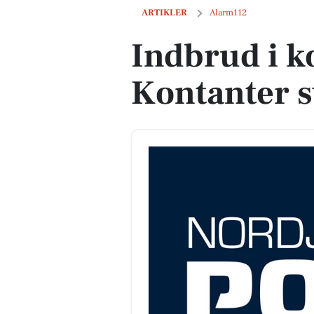
Indbrud i kontor i Nibe: Kontanter stjål
ARTIKLER
Alarm112
Indbrud i k
Kontanter st