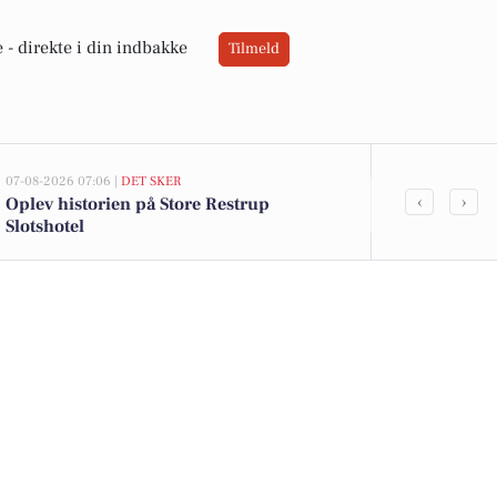
 -
direkte i din indbakke
Tilmeld
07-08-2026 07:06 |
DET SKER
06-08-2026 20:0
‹
›
Oplev historien på Store Restrup
Ildløs i mød
Slotshotel