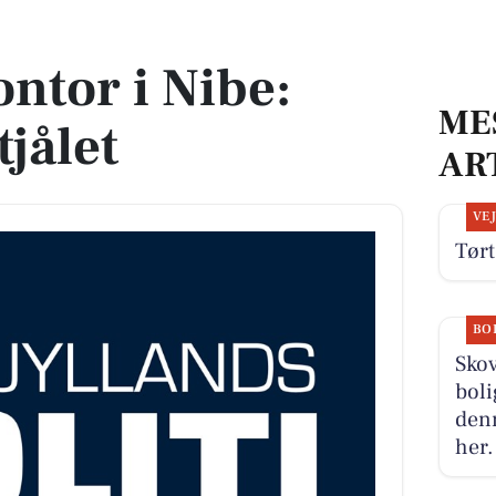
et
ontor i Nibe:
ME
jålet
AR
VE
Tørt
BO
Skov
boli
denn
her.