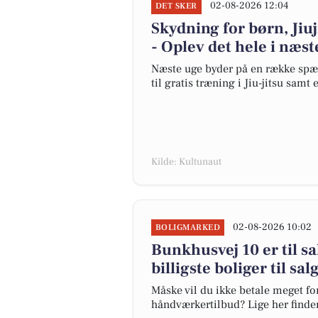
02-08-2026 12:04
DET SKER
Skydning for børn, Jiuj
- Oplev det hele i næst
Næste uge byder på en række spæn
til gratis træning i Jiu-jitsu samt
Kilde: Kultunaut
02-08-2026 10:02
BOLIGMARKED
Bunkhusvej 10 er til sa
billigste boliger til sal
Måske vil du ikke betale meget for
håndværkertilbud? Lige her finder 