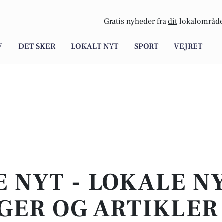
Gratis nyheder fra
dit
lokalområde
V
DET SKER
LOKALT NYT
SPORT
VEJRET
E NYT - LOKALE N
GER OG ARTIKLER 