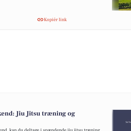
Kopiér link
end: Jiu Jitsu træning og
d, kan du deltage i spændende jiu jitsu træning