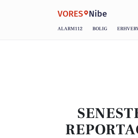
VORES
Nibe
ALARM112
BOLIG
ERHVER
SENEST
REPORTA