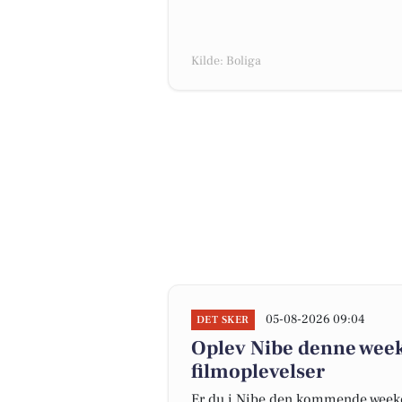
Kilde: Boliga
05-08-2026 09:04
DET SKER
Oplev Nibe denne week
filmoplevelser
Er du i Nibe den kommende weeken