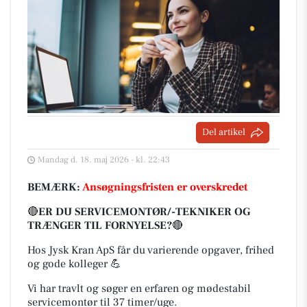
Del artikel
Mandag d. 18. maj 2026 - kl. 22:43
BEMÆRK:
Ansøgningsfristen er overskredet
🔴
ER DU SERVICEMONTØR/-TEKNIKER OG
TRÆNGER TIL FORNYELSE?
🔴
Hos Jysk Kran ApS får du varierende opgaver, frihed
og gode kolleger 💪
Vi har travlt og søger en erfaren og mødestabil
servicemontør til 37 timer/uge.