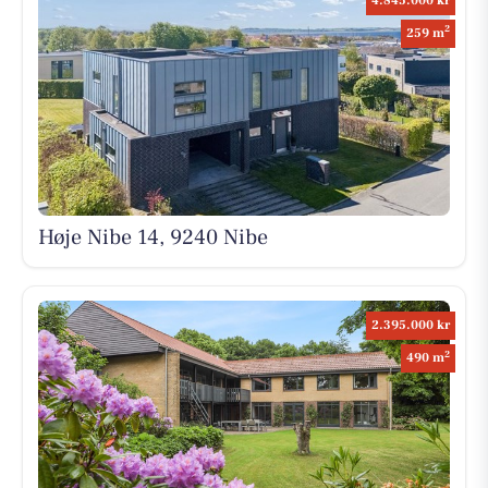
4.845.000 kr
2
259 m
Høje Nibe 14, 9240 Nibe
2.395.000 kr
2
490 m