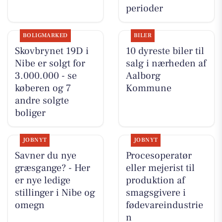
perioder
BOLIGMARKED
BILER
Skovbrynet 19D i
10 dyreste biler til
Nibe er solgt for
salg i nærheden af
3.000.000 - se
Aalborg
køberen og 7
Kommune
andre solgte
boliger
JOBNYT
JOBNYT
Savner du nye
Procesoperatør
græsgange? - Her
eller mejerist til
er nye ledige
produktion af
stillinger i Nibe og
smagsgivere i
omegn
fødevareindustrie
n