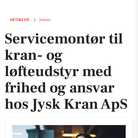
Servicemontør til kran- og løfteudstyr med frihed og ansvar hos Jysk
ARTIKLER
Jobnyt
Servicemontør til
kran- og
løfteudstyr med
frihed og ansvar
hos Jysk Kran ApS