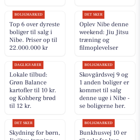
BOLIGMARKED
DET SKER
Top 6 over dyreste
Oplev Nibe denne
boliger til salg i
weekend: Jiu Jitsu
Nibe. Priser op til
træning og
22.000.000 kr
filmoplevelser
DAGLIGVARER
BOLIGMARKED
Lokale tilbud:
Skovgårdsvej 9 og
Grøn Balance
1 anden boliger er
kartofler til 10 kr.
kommet til salg
og Kohberg brød
denne uge i Nibe -
til 12 kr.
se boligerne her.
DET SKER
BOLIGMARKED
Skydning for børn,
Bunkhusvej 10 er