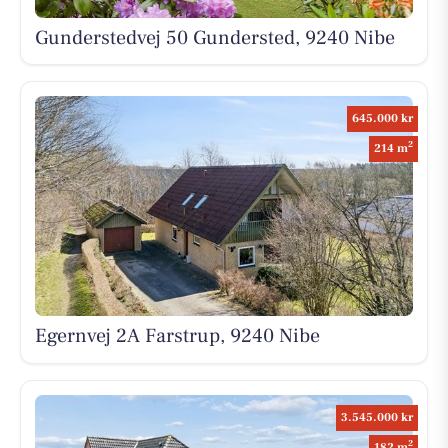
Gunderstedvej 50 Gundersted, 9240 Nibe
645.000 kr
2
214 m
Egernvej 2A Farstrup, 9240 Nibe
3.545.000 kr
2
182 m