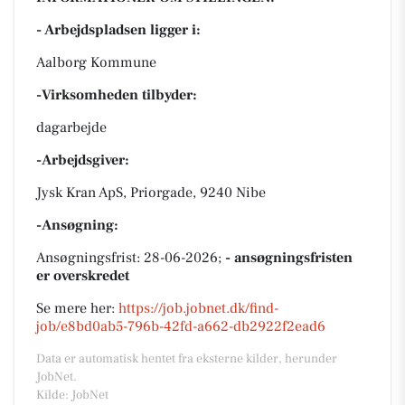
- Arbejdspladsen ligger i:
Aalborg Kommune
-Virksomheden tilbyder:
dagarbejde
-Arbejdsgiver:
Jysk Kran ApS, Priorgade, 9240 Nibe
-Ansøgning:
Ansøgningsfrist: 28-06-2026;
- ansøgningsfristen
er overskredet
Se mere her:
https://job.jobnet.dk/find-
job/e8bd0ab5-796b-42fd-a662-db2922f2ead6
Data er automatisk hentet fra eksterne kilder, herunder
JobNet.
Kilde: JobNet