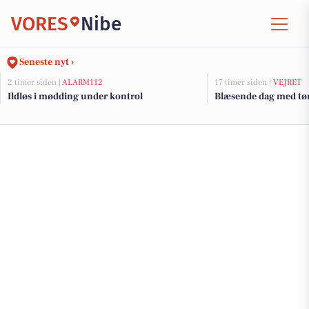
VORES
Nibe
Seneste nyt ›
2 timer siden |
ALARM112
17 timer siden |
VEJRET
Ildløs i mødding under kontrol
Blæsende dag med tør