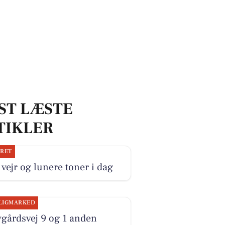
ST LÆSTE
TIKLER
JRET
 vejr og lunere toner i dag
LIGMARKED
gårdsvej 9 og 1 anden