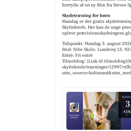
fortrylle af en ny film fra Steven S
Skydetræning for børn
Mandag er der gratis skydetrænin
Skyttekreds. Her kan de unge prøv
opleve præcisionsskydningens gl
Tidspunkt: Mandag 3. august 2026
Sted: Nibe Skole, Lundevej 13, 92
Entré: Fri entré
Tilmelding: [Link til tilmelding
skyttekreds/traeninger/12997/riff
utm_source=kultunaut&utm_med
MAND
3
AUG