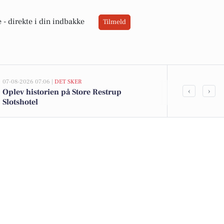
 -
direkte i din indbakke
Tilmeld
07-08-2026 07:06 |
DET SKER
06-08-2026 20:0
‹
›
Oplev historien på Store Restrup
Ildløs i mød
Slotshotel