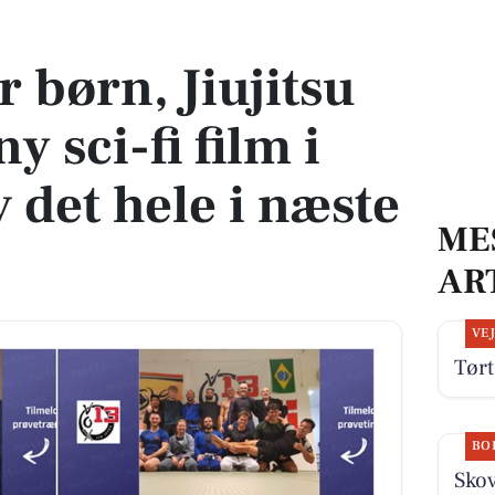
y sci-fi film i Nibe - Oplev det hele i næste uge
 børn, Jiujitsu
y sci-fi film i
 det hele i næste
ME
AR
VE
Tørt
BO
Skov