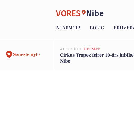
VORES
Nibe
ALARM112
BOLIG
ERHVER
3 timer siden |
DET SKER
Seneste nyt ›
Cirkus Trapez fejrer 10-års jubil
Nibe