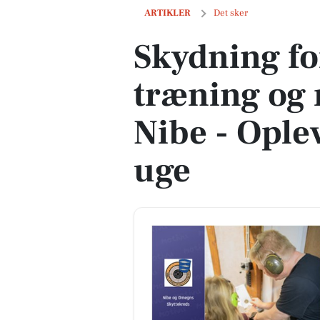
Skydning for børn, Jiujitsu træning og n
ARTIKLER
Det sker
Skydning for
træning og n
Nibe - Oplev
uge