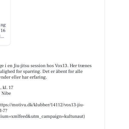
ing
 16
..
 i en Jiu-jitsu session hos Vox13. Her trænes
ulighed for sparring. Det er åbent for alle
nder eller har erfaring.
 kl. 17
0 Nibe
(https://motivu.dk/klubber/14112/vox13-jiu-
d-7?
ium=xmlfeed&utm_campaign=kultunaut)