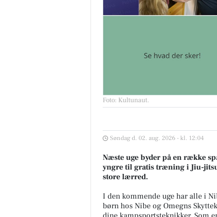
Foto: Kultunaut
.
Søndag d. 02. aug. 2026 - kl. 12:04
Næste uge byder på en række spæ
yngre til gratis træning i Jiu-jit
store lærred.
I den kommende uge har alle i Nib
børn hos Nibe og Omegns Skyttekre
dine kampsportsteknikker. Som en