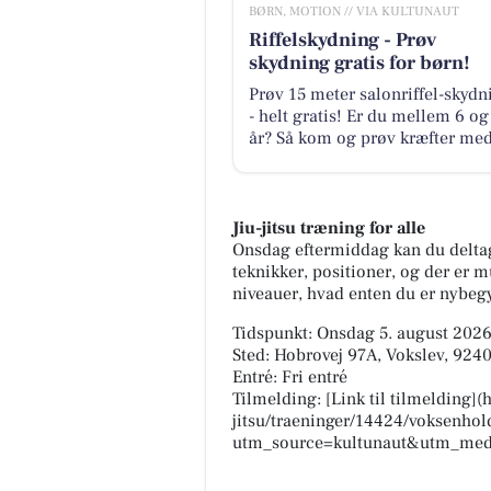
BØRN, MOTION // VIA KULTUNAUT
Riffelskydning - Prøv
skydning gratis for børn!
Prøv 15 meter salonriffel-skydn
- helt gratis! Er du mellem 6 og
år? Så kom og prøv kræfter med.
Jiu-jitsu træning for alle
Onsdag eftermiddag kan du deltage
teknikker, positioner, og der er m
niveauer, hvad enten du er nybegy
Tidspunkt: Onsdag 5. august 2026,
Sted: Hobrovej 97A, Vokslev, 924
Entré: Fri entré
Tilmelding: [Link til tilmelding]
jitsu/traeninger/14424/voksenhol
utm_source=kultunaut&utm_med