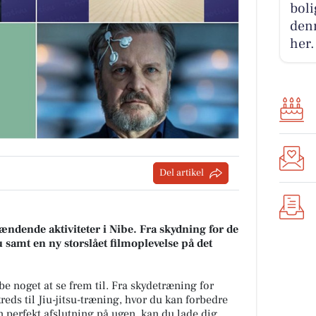
boli
denn
her.
Del artikel
ndende aktiviteter i Nibe. Fra skydning for de
su samt en ny storslået filmoplevelse på det
e noget at se frem til. Fra skydetræning for
ds til Jiu-jitsu-træning, hvor du kan forbedre
 perfekt afslutning på ugen, kan du lade dig