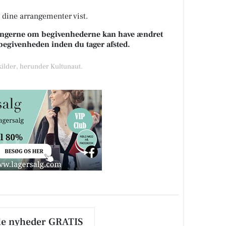
å dine arrangementer vist.
sningerne om begivenhederne kan have ændret
k begivenheden inden du tager afsted.
 kilder, herunder Kultunaut.
le nyheder GRATIS