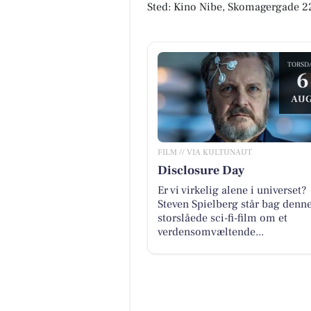
Sted: Kino Nibe, Skomagergade 2
TORSD
6
AUG
FILM // VIA KULTUNAUT
Disclosure Day
Er vi virkelig alene i universet?
Steven Spielberg står bag denn
storslåede sci-fi-film om et
verdensomvæltende...