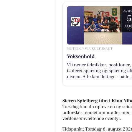
ONSD
5
AUG
MOTION // VIA KULTUNAUT
Voksenhold
Vi træner teknikker, positioner,
isoleret sparring og sparring ef
niveau. Alle kan deltage - både..
Steven Spielberg film i Kino Nib
Torsdag kan du opleve en ny scien
udforsker temaet om møder med d
verdensomvæltende eventyr.
Tidspunkt: Torsdag 6. august 2026