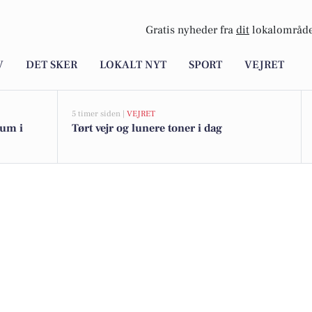
Gratis nyheder fra
dit
lokalområde
V
DET SKER
LOKALT NYT
SPORT
VEJRET
5 timer siden |
VEJRET
æum i
Tørt vejr og lunere toner i dag