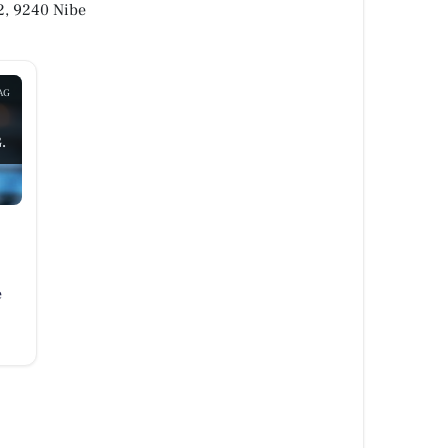
2, 9240 Nibe
AG
.
e