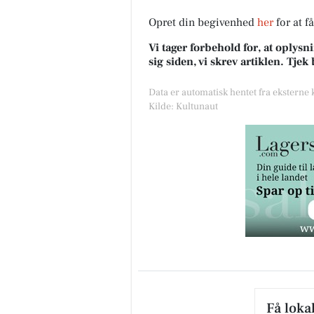
Opret din begivenhed
her
for at f
Vi tager forbehold for, at oply
sig siden, vi skrev artiklen. Tje
Data er automatisk hentet fra eksterne
Kilde: Kultunaut
Få loka