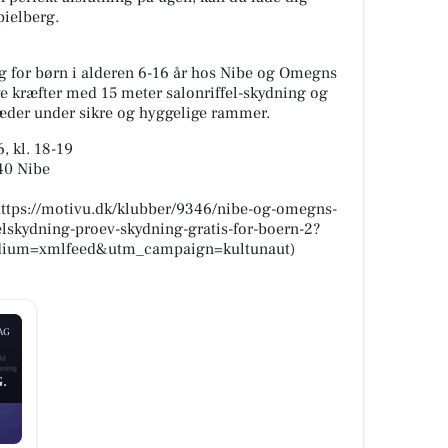
pielberg.
g for børn i alderen 6-16 år hos Nibe og Omegns
e kræfter med 15 meter salonriffel-skydning og
æder under sikre og hyggelige rammer.
, kl. 18-19
40 Nibe
](https://motivu.dk/klubber/9346/nibe-og-omegns-
elskydning-proev-skydning-gratis-for-boern-2?
ium=xmlfeed&utm_campaign=kultunaut)
AG
.