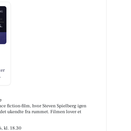
AG
.
ter
.
e
ce fiction-film, hvor Steven Spielberg igen
et ukendte fra rummet. Filmen lover et
, kl. 18.30