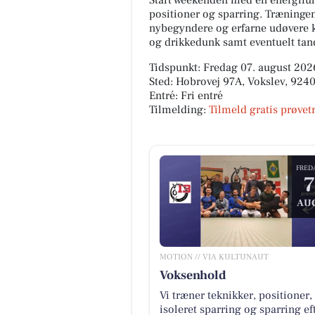
Start weekenden med en energifuld 
positioner og sparring. Træningen 
nybegyndere og erfarne udøvere k
og drikkedunk samt eventuelt tan
Tidspunkt: Fredag 07. august 2026
Sted: Hobrovej 97A, Vokslev, 924
Entré: Fri entré
Tilmelding:
Tilmeld gratis prøve
FRED
7
AU
MOTION // VIA KULTUNAUT
Voksenhold
Vi træner teknikker, positioner,
isoleret sparring og sparring ef