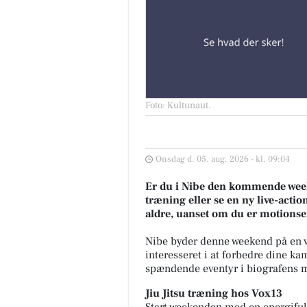
Foto: Kultunaut
.
Onsdag d. 05. aug. 2026 - kl. 09:04
Er du i Nibe den kommende weeke
træning eller se en ny live-action
aldre, uanset om du er motionsen
Nibe byder denne weekend på en va
interesseret i at forbedre dine k
spændende eventyr i biografens mø
Jiu Jitsu træning hos Vox13