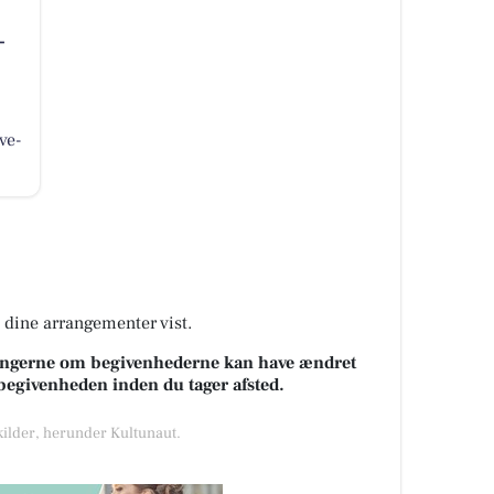
-
ve-
å dine arrangementer vist.
sningerne om begivenhederne kan have ændret
k begivenheden inden du tager afsted.
 kilder, herunder Kultunaut.