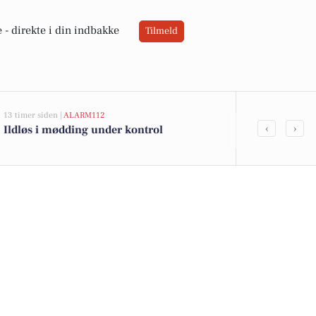
 -
direkte i din indbakke
Tilmeld
13 timer siden |
ALARM112
05-08-2026 13:02
‹
›
Ildløs i mødding under kontrol
Top 6 over dy
Priser op til