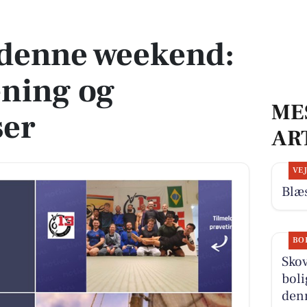
ræning og filmoplevelser
 denne weekend:
æning og
ME
ser
AR
VE
Blæs
BO
Skov
boli
denn