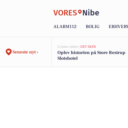
VORES
Nibe
ALARM112
BOLIG
ERHVER
2 timer siden |
DET SKER
Seneste nyt ›
Oplev historien på Store Restrup
Slotshotel