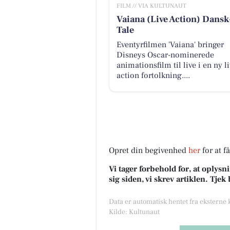
FILM // VIA KULTUNAUT
Vaiana (Live Action) Dansk
Tale
Eventyrfilmen 'Vaiana' bringer
Disneys Oscar-nominerede
animationsfilm til live i en ny li
action fortolkning....
Opret din begivenhed
her
for at f
Vi tager forbehold for, at oply
sig siden, vi skrev artiklen. Tje
Data er automatisk hentet fra eksterne
Kilde: Kultunaut