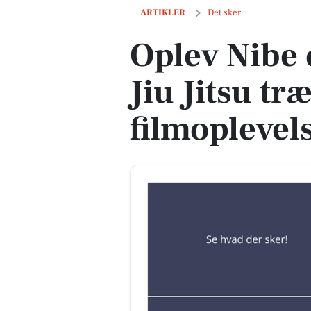
Oplev Nibe denne weekend: Jiu Jitsu t
ARTIKLER
Det sker
Oplev Nibe
Jiu Jitsu tr
filmoplevel