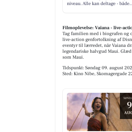
niveau. Alle kan deltage - både..
Filmoplevelse: Vaiana - live-acti
Tag familien med i biografen og 
live-action genfortolkning af Di
eventyr til lærredet, når Vaiana 
legendariske halvgud Maui. Glæd d
som Maui.
Tidspunkt: Søndag 09. august 2026
Sted: Kino Nibe, Skomagergade 2
SØND
9
AUG