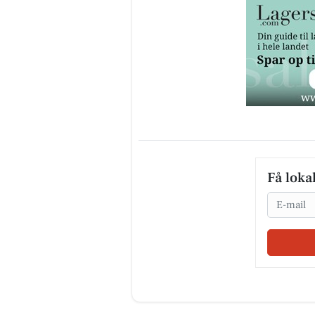
Få loka
Email