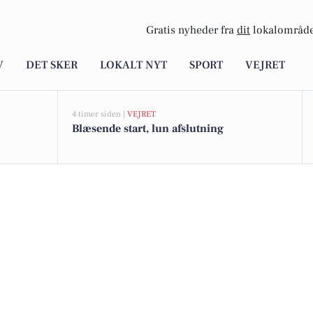
Gratis nyheder fra
dit
lokalområde
V
DET SKER
LOKALT NYT
SPORT
VEJRET
4 timer siden |
VEJRET
Blæsende start, lun afslutning