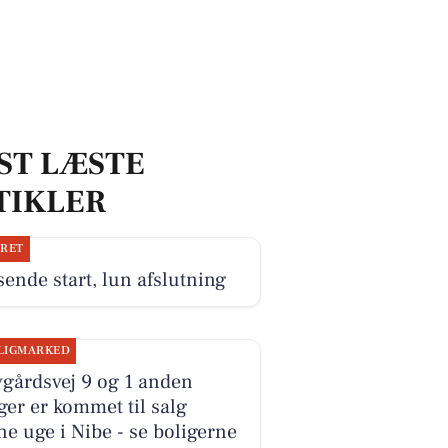
ST LÆSTE
TIKLER
JRET
ende start, lun afslutning
LIGMARKED
gårdsvej 9 og 1 anden
ger er kommet til salg
e uge i Nibe - se boligerne