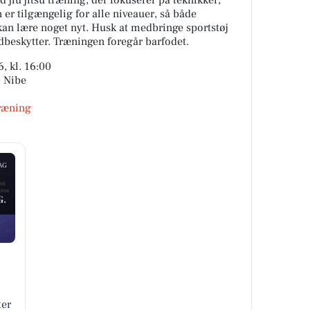
jiu jitsu træning, der fokuserer på teknikker,
er tilgængelig for alle niveauer, så både
an lære noget nyt. Husk at medbringe sportstøj
dbeskytter. Træningen foregår barfodet.
, kl. 16:00
0 Nibe
træning
AG
G.
ter