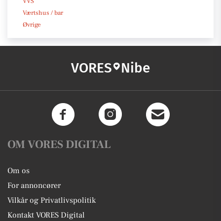
VVS
Værtshus / bar
Øvrige
VORES
Nibe
OM VORES DIGITAL
Om os
For annoncører
Vilkår og Privatlivspolitik
Kontakt VORES Digital