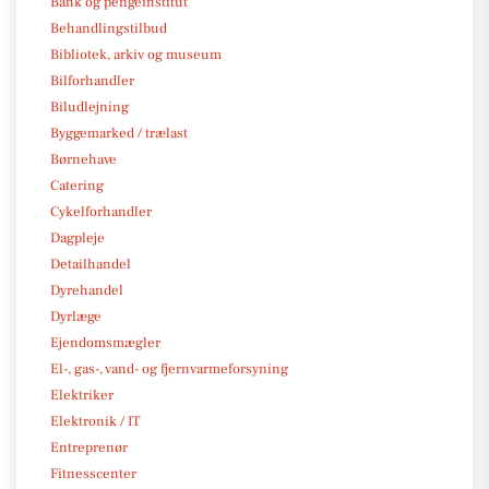
Bank og pengeinstitut
Behandlingstilbud
Bibliotek, arkiv og museum
Bilforhandler
Biludlejning
Byggemarked / trælast
Børnehave
Catering
Cykelforhandler
Dagpleje
Detailhandel
Dyrehandel
Dyrlæge
Ejendomsmægler
El-, gas-, vand- og fjernvarmeforsyning
Elektriker
Elektronik / IT
Entreprenør
Fitnesscenter