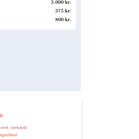
3.000 kr.
375 kr.
800 kr.
ng
.
sted / mekanik
ngstilbud