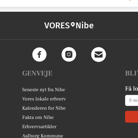
VORES
Nibe
GENVEJE
BLI
Få l
Seneste nyt fra Nibe
Email
Vores lokale erhverv
Kalenderen for Nibe
Fakta om Nibe
Erhvervsartikler
Aalborg Kommune