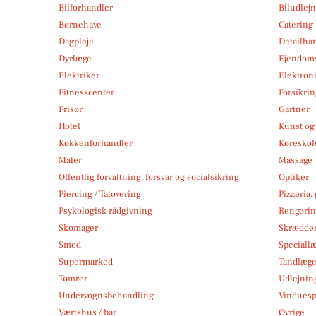
Bilforhandler
Biludlej
Børnehave
Catering
Dagpleje
Detailha
Dyrlæge
Ejendom
Elektriker
Elektroni
Fitnesscenter
Forsikri
Frisør
Gartner
Hotel
Kunst og 
Køkkenforhandler
Køreskol
Maler
Massage
Offentlig forvaltning, forsvar og socialsikring
Optiker
Piercing / Tatovering
Pizzeria,
Psykologisk rådgivning
Rengøri
Skomager
Skrædde
Smed
Speciall
Supermarked
Tandlæg
Tømrer
Udlejnin
Undervognsbehandling
Vindues
Værtshus / bar
Øvrige