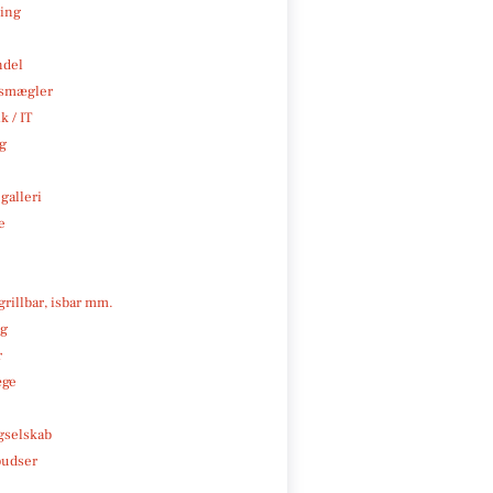
ning
ndel
smægler
k / IT
ng
galleri
e
 grillbar, isbar mm.
ng
r
æge
e
gselskab
pudser