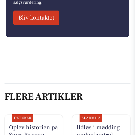
salgsvurdering.
Bliv kontaktet
FLERE ARTIKLER
DET SKER
ALARM112
Oplev historien på
Ildløs i mødding