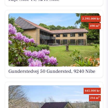
2.395.000 kr
2
490 m
Gunderstedvej 50 Gundersted, 9240 Nibe
645.000 kr
2
214 m