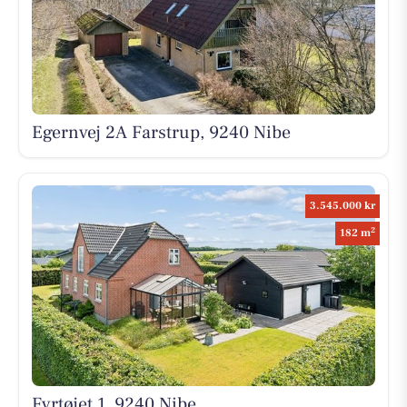
Egernvej 2A Farstrup, 9240 Nibe
3.545.000 kr
2
182 m
Fyrtøjet 1, 9240 Nibe