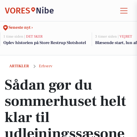
VORES
Nibe
Seneste nyt ›
1 time siden |
DET SKER
3 timer siden |
VEJRET
Oplev historien på Store Restrup Slotshotel
Blæsende start, lun a
Sådan gør du sommerhuset helt klar til udlejningssæsonen
ARTIKLER
Erhverv
Sådan gør du
sommerhuset helt
klar til
udlejningssæsone