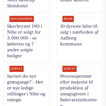
Store Restrup
under kontrol
Slotshotel
BOLIGMARKED
BILER
Skovbrynet 19D i
10 dyreste biler til
Nibe er solgt for
salg i nærheden af
3.000.000 - se
Aalborg
køberen og 7
Kommune
andre solgte
boliger
JOBNYT
JOBNYT
Savner du nye
Procesoperatør
græsgange? - Her
eller mejerist til
er nye ledige
produktion af
stillinger i Nibe og
smagsgivere i
omegn
fødevareindustrie
n