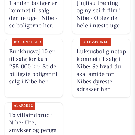
1 anden boliger er
Jiujitsu træning
kommet til salg
og ny sci-fi film i
denne uge i Nibe -
Nibe - Oplev det
se boligerne her.
hele i næste uge
BOLIGMARKED
BOLIGMARKED
Bunkhusvej 10 er
Luksusbolig netop
til salg for kun
kommet til salg i
295.000 kr.: Se de
Nibe: Se hvad du
billigste boliger til
skal smide for
salg i Nibe her
Nibes dyreste
adresser her
ALARM112
To villaindbrud i
Nibe: Ure,
smykker og penge