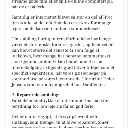
streame gode film eller spille online computerspil,
når de er på ferie.
S
amtidig er internettet blevet så stor en del af livet
for os alle, at det efterhånden er et krav for mange
lejere, at de kan være online i sommerhuset:
"En stabil og hurtig internetforbindelse har længe
været et stort ønske fra vores gæster, og behovet er
kun blevet større det seneste år som følge af
lockdown, hvor mange har benyttet sommerhuset
som hjemmekontor. Vi kan blandt andet se, at
internetadgang i stigende grad bliver tilføjet som et
specifikt søgekriterie, når vores gæster søger på
sommerhuse på vores hjemmeside," fortæller Peder
Jensen, som er indlejningschef hos DanCenter.
2. Reparer de små ting
Førstehåndsindtrykket af dit sommerhus har stor
betydning for, om lejerne får en god ferie.
Det er derfor vigtigt, at få styr på eventuelle
småting, som trænger til at blive repareret.
Smør
hængslerne på eventuelle døre, der binder og piber,