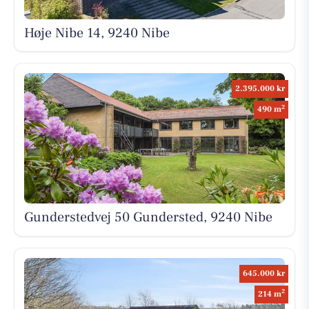
Høje Nibe 14, 9240 Nibe
2.395.000 kr
2
490 m
Gunderstedvej 50 Gundersted, 9240 Nibe
645.000 kr
2
214 m