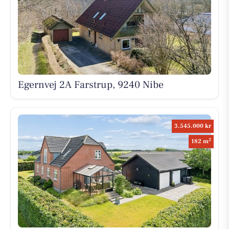
Egernvej 2A Farstrup, 9240 Nibe
3.545.000 kr
2
182 m