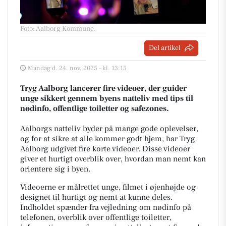
Foto: Aalborg Kommune
.
Del artikel
Mandag d. 24. nov. 2025 - kl. 13:15
Tryg Aalborg lancerer fire videoer, der guider
unge sikkert gennem byens natteliv med tips til
nødinfo, offentlige toiletter og safezones.
Aalborgs natteliv byder på mange gode oplevelser,
og for at sikre at alle kommer godt hjem, har Tryg
Aalborg udgivet fire korte videoer. Disse videoer
giver et hurtigt overblik over, hvordan man nemt kan
orientere sig i byen.
Videoerne er målrettet unge, filmet i øjenhøjde og
designet til hurtigt og nemt at kunne deles.
Indholdet spænder fra vejledning om nødinfo på
telefonen, overblik over offentlige toiletter,