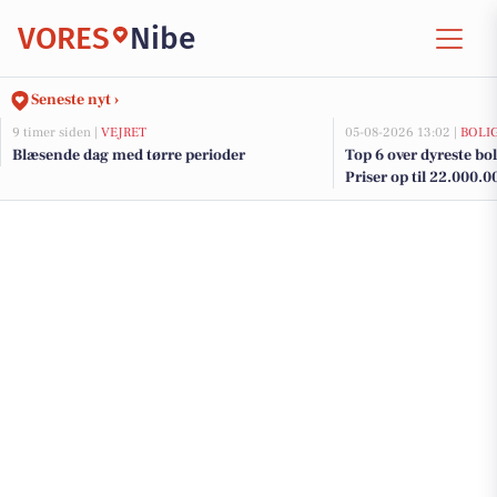
VORES
Nibe
Seneste nyt ›
9 timer siden |
VEJRET
05-08-2026 13:02 |
BOLI
Blæsende dag med tørre perioder
Top 6 over dyreste boli
Priser op til 22.000.0