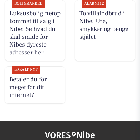
BOLIGMARKED
ALARM112
Luksusbolig netop
To villaindbrud i
kommet til salg i
Nibe: Ure,
Nibe: Se hvad du
smykker og penge
skal smide for
stjålet
Nibes dyreste
adresser her
LOKALT NYT
Betaler du for
meget for dit
internet?
VORES
Nibe