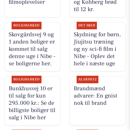
filmoplevelser
og Kohberg brød
til 12 kr.
BOLIGMARKED
DET SKER
Skovgårdsvej 9 og
Skydning for børn,
1 anden boliger er
Jiujitsu træning
kommet til salg
og ny sci-fi film i
denne uge i Nibe -
Nibe - Oplev det
se boligerne her.
hele i næste uge
BOLIGMARKED
ALARM112
Bunkhusvej 10 er
Brandmænd
til salg for kun
advarer: En gnist
295.000 kr.: Se de
nok til brand
billigste boliger til
salg i Nibe her