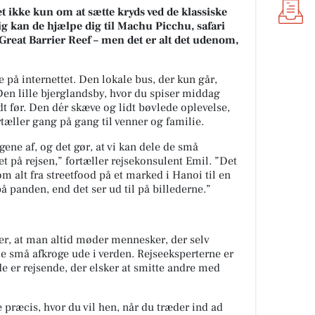
 ikke kun om at sætte kryds ved de klassiske
lig kan de hjælpe dig til Machu Picchu, safari
Great Barrier Reef – men det er alt det udenom,
 på internettet. Den lokale bus, der kun går,
Den lille bjerglandsby, hvor du spiser middag
t før. Den dér skæve og lidt bøvlede oplevelse,
tæller gang på gang til venner og familie.
ingene af, og det gør, at vi kan dele de små
et på rejsen,” fortæller rejsekonsulent Emil. ”Det
om alt fra streetfood på et marked i Hanoi til en
å panden, end det ser ud til på billederne.”
er, at man altid møder mennesker, der selv
de små afkroge ude i verden. Rejseeksperterne er
de er rejsende, der elsker at smitte andre med
 præcis, hvor du vil hen, når du træder ind ad