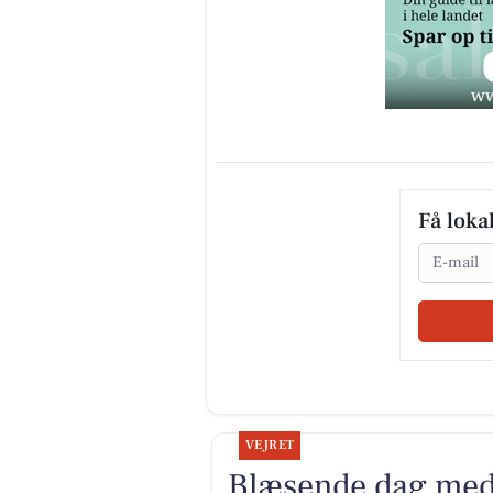
Få loka
Email
VEJRET
Blæsende dag med 