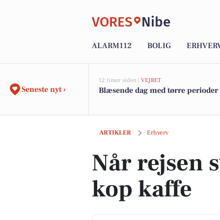
VORES
Nibe
ALARM112
BOLIG
ERHVER
12 timer siden |
VEJRET
Seneste nyt ›
Blæsende dag med tørre perioder
Når rejsen starter med en kop kaffe
ARTIKLER
Erhverv
Når rejsen 
kop kaffe