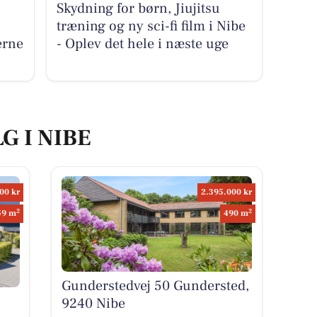
Skydning for børn, Jiujitsu
træning og ny sci-fi film i Nibe
erne
- Oplev det hele i næste uge
G I NIBE
00 kr
2.395.000 kr
2
2
59 m
490 m
Gunderstedvej 50 Gundersted,
9240 Nibe