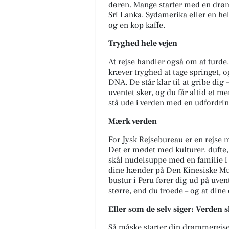
døren. Mange starter med en drø
Sri Lanka, Sydamerika eller en hel
og en kop kaffe.
Tryghed hele vejen
At rejse handler også om at turde.
kræver tryghed at tage springet, 
DNA. De står klar til at gribe dig
uventet sker, og du får altid et me
stå ude i verden med en udfordrin
Mærk verden
For Jysk Rejsebureau er en rejse 
Det er mødet med kulturer, dufte
skål nudelsuppe med en familie i
dine hænder på Den Kinesiske Mur,
bustur i Peru fører dig ud på uven
større, end du troede – og at dine
Eller som de selv siger: Verden 
Så måske starter din drømmerejse