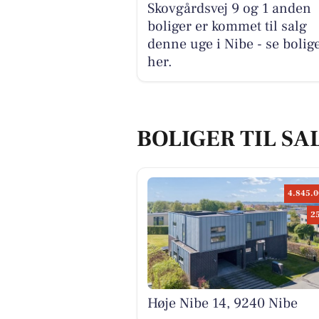
Skovgårdsvej 9 og 1 anden
boliger er kommet til salg
denne uge i Nibe - se bolig
her.
BOLIGER TIL SAL
4.845.0
2
Høje Nibe 14, 9240 Nibe