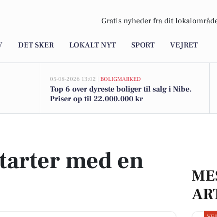
Gratis nyheder fra
dit
lokalområde
V
DET SKER
LOKALT NYT
SPORT
VEJRET
05-08-2026 13:02 |
BOLIGMARKED
Top 6 over dyreste boliger til salg i Nibe.
Priser op til 22.000.000 kr
starter med en
ME
AR
VE