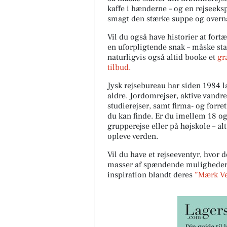
kaffe i hænderne – og en rejseeksp
smagt den stærke suppe og overna
Vil du også have historier at fortæ
en uforpligtende snak – måske sta
naturligvis også altid booke et
gr
tilbud.
Jysk rejsebureau har siden 1984 la
aldre. Jordomrejser, aktive vandr
studierejser, samt firma- og forre
du kan finde. Er du imellem 18 o
grupperejse eller på højskole – alt
opleve verden.
Vil du have et rejseeventyr, hvor d
masser af spændende muligheder m
inspiration blandt deres
”Mærk Ver