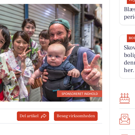
Blæ
per
BO
Skov
boli
denn
her.
Del artikel
Besøg virksomheden