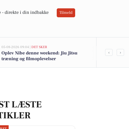
 -
direkte i din indbakke
Tilmeld
05-08-2026 09:04 |
DET SKER
02-08-2026 16:04
‹
›
Oplev Nibe denne weekend: Jiu Jitsu
Lokale tilbud
træning og filmoplevelser
10 kr. og Koh
ST LÆSTE
TIKLER
JRET