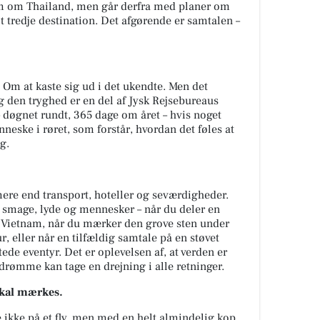
m om Thailand, men går derfra med planer om
t tredje destination. Det afgørende er samtalen –
 Om at kaste sig ud i det ukendte. Men det
og den tryghed er en del af Jysk Rejsebureaus
 – døgnet rundt, 365 dage om året – hvis noget
nneske i røret, som forstår, hvordan det føles at
g.
mere end transport, hoteller og seværdigheder.
, smage, lyde og mennesker – når du deler en
 Vietnam, når du mærker den grove sten under
 eller når en tilfældig samtale på en støvet
tede eventyr. Det er oplevelsen af, at verden er
 drømme kan tage en drejning i alle retninger.
skal mærkes.
 ikke på et fly, men med en helt almindelig kop