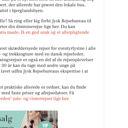
ert, der allerede har prøvet den lokale bus,
ttet i bjerglandsbyen.
lle? Så ring eller kig forbi Jysk Rejsebureau til
rter din drømmerejse lige her. Du kan
atis møde, få en god snak og et uforpligtende
vet skræddersyede rejser for eventyrlystne i alle
e- og trekkingture med en dansk rejseleder,
tningsrejser er også en del af de rejseoplevelser
g 30 år kan du tage med andre unge på
 lavet udfra Jysk Rejsebureaus ekspertise i at
et praktiske allerede er ordnet, kan du finde
ed faste priser og afrejsedatoer. Få
den”-jule- og vinterrejser lige her.