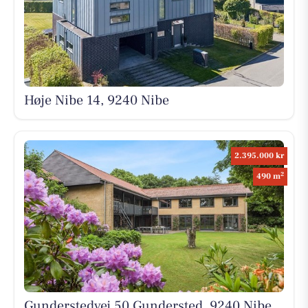
Høje Nibe 14, 9240 Nibe
2.395.000 kr
2
490 m
Gunderstedvej 50 Gundersted, 9240 Nibe