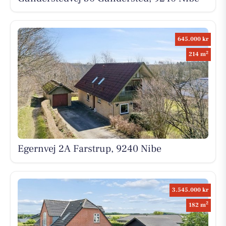
645.000 kr
2
214 m
Egernvej 2A Farstrup, 9240 Nibe
3.545.000 kr
2
182 m