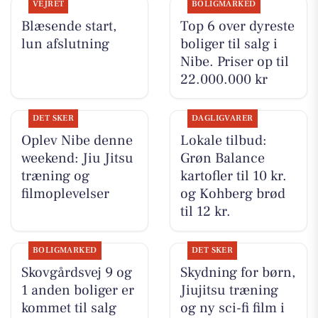
VEJRET
BOLIGMARKED
Blæsende start,
Top 6 over dyreste
lun afslutning
boliger til salg i
Nibe. Priser op til
22.000.000 kr
DET SKER
DAGLIGVARER
Oplev Nibe denne
Lokale tilbud:
weekend: Jiu Jitsu
Grøn Balance
træning og
kartofler til 10 kr.
filmoplevelser
og Kohberg brød
til 12 kr.
BOLIGMARKED
DET SKER
Skovgårdsvej 9 og
Skydning for børn,
1 anden boliger er
Jiujitsu træning
kommet til salg
og ny sci-fi film i