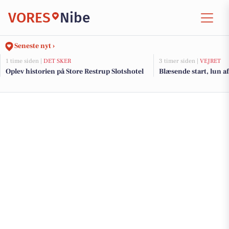
VORES
Nibe
Seneste nyt ›
1 time siden |
DET SKER
3 timer siden |
VEJRET
Oplev historien på Store Restrup Slotshotel
Blæsende start, lun a