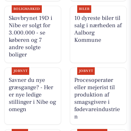
BOLIGMARKED
BILER
Skovbrynet 19D i
10 dyreste biler til
Nibe er solgt for
salg i nærheden af
3.000.000 - se
Aalborg
køberen og 7
Kommune
andre solgte
boliger
JOBNYT
JOBNYT
Savner du nye
Procesoperatør
græsgange? - Her
eller mejerist til
er nye ledige
produktion af
stillinger i Nibe og
smagsgivere i
omegn
fødevareindustrie
n