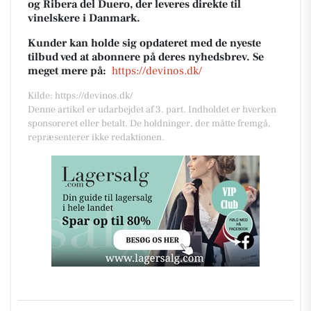
og Ribera del Duero, der leveres direkte til
vinelskere i Danmark.
Kunder kan holde sig opdateret med de nyeste
tilbud ved at abonnere på deres nyhedsbrev. Se
meget mere på:
https://devinos.dk/
Kilde: https://devinos.dk/
Denne artikel er udarbejdet af 3. part. Indholdet er hverken
sponsoreret eller betalt. De holdninger, der måtte fremgå,
repræsenterer ikke redaktionen.