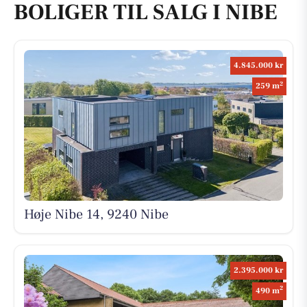
BOLIGER TIL SALG I NIBE
4.845.000 kr
2
259 m
Høje Nibe 14, 9240 Nibe
2.395.000 kr
2
490 m