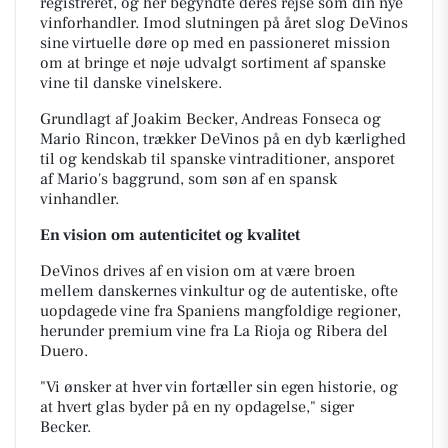
registreret, og her begyndte deres
rejse som din nye
vinforhandler. Imod slutningen på året slog DeVinos
sine virtuelle døre op
med en passioneret mission
om at bringe et nøje udvalgt sortiment af spanske
vine til danske
vinelskere.
Grundlagt af Joakim Becker, Andreas Fonseca og
Mario Rincon, trækker DeVinos
på en dyb kærlighed
til og kendskab til spanske vintraditioner, ansporet
af Mario's baggrund,
som søn af en spansk
vinhandler.
En vision om autenticitet og kvalitet
DeVinos drives af en vision om at være broen
mellem danskernes vinkultur og de autentiske,
ofte
uopdagede vine fra Spaniens mangfoldige regioner,
herunder premium vine fra La Rioja
og Ribera del
Duero.
"Vi ønsker at hver vin fortæller sin egen historie, og
at hvert glas byder
på en ny opdagelse," siger
Becker.