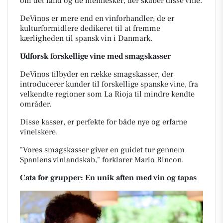
om det land og de mennesker, der skaber disse vine.
DeVinos er mere end en vinforhandler; de er
kulturformidlere dedikeret til at fremme
kærligheden til spansk vin i Danmark.
Udforsk forskellige vine med smagskasser
DeVinos tilbyder en række smagskasser, der
introducerer kunder til forskellige spanske vine, fra
velkendte regioner som La Rioja til mindre kendte
områder.
Disse kasser, er perfekte for både nye og erfarne
vinelskere.
"Vores smagskasser giver en guidet tur gennem
Spaniens vinlandskab," forklarer Mario Rincon.
Cata for grupper: En u
nik aften med vin og t
apas