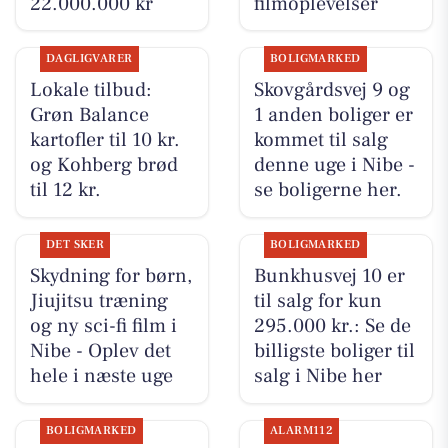
22.000.000 kr
filmoplevelser
DAGLIGVARER
BOLIGMARKED
Lokale tilbud:
Skovgårdsvej 9 og
Grøn Balance
1 anden boliger er
kartofler til 10 kr.
kommet til salg
og Kohberg brød
denne uge i Nibe -
til 12 kr.
se boligerne her.
DET SKER
BOLIGMARKED
Skydning for børn,
Bunkhusvej 10 er
Jiujitsu træning
til salg for kun
og ny sci-fi film i
295.000 kr.: Se de
Nibe - Oplev det
billigste boliger til
hele i næste uge
salg i Nibe her
BOLIGMARKED
ALARM112