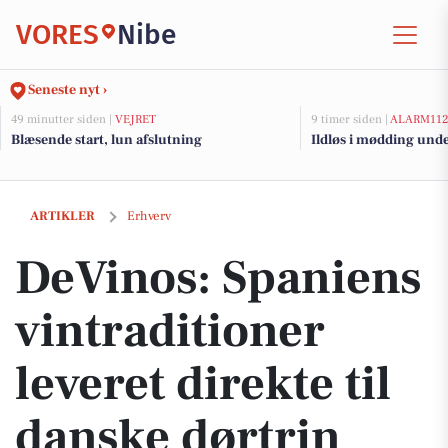
VORES
Nibe
Seneste nyt ›
49 minutter siden |
VEJRET
9 timer siden |
ALARM11
Blæsende start, lun afslutning
Ildløs i mødding und
DeVinos: Spaniens vintraditioner leveret direkte til danske dørtrin
ARTIKLER
Erhverv
DeVinos: Spaniens
vintraditioner
leveret direkte til
danske dørtrin