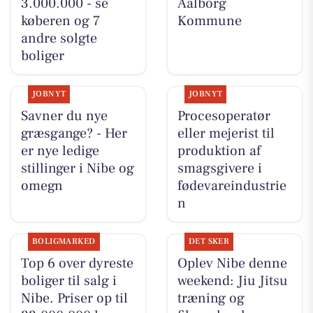
3.000.000 - se
Aalborg
køberen og 7
Kommune
andre solgte
boliger
JOBNYT
JOBNYT
Savner du nye
Procesoperatør
græsgange? - Her
eller mejerist til
er nye ledige
produktion af
stillinger i Nibe og
smagsgivere i
omegn
fødevareindustrie
n
BOLIGMARKED
DET SKER
Top 6 over dyreste
Oplev Nibe denne
boliger til salg i
weekend: Jiu Jitsu
Nibe. Priser op til
træning og