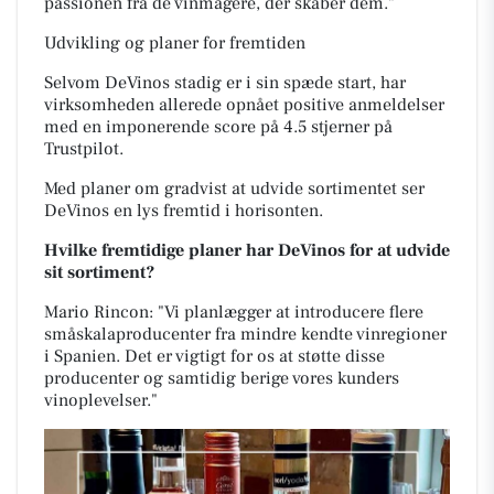
passionen fra de vinmagere, der skaber dem."
Udvikling og planer for fremtiden
Selvom DeVinos stadig er i sin spæde start, har
virksomheden allerede opnået positive anmeldelser
med en imponerende score på 4.5 stjerner på
Trustpilot.
Med planer om gradvist at udvide sortimentet ser
DeVinos en lys fremtid i horisonten.
Hvilke fremtidige planer har DeVinos for at udvide
sit sortiment?
Mario Rincon: "Vi planlægger at introducere flere
småskalaproducenter fra mindre kendte vinregioner
i Spanien. Det er vigtigt for os at støtte disse
producenter og samtidig berige vores kunders
vinoplevelser."