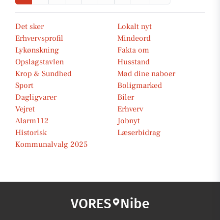
Det sker
Lokalt nyt
Erhvervsprofil
Mindeord
Lykønskning
Fakta om
Opslagstavlen
Husstand
Krop & Sundhed
Mød dine naboer
Sport
Boligmarked
Dagligvarer
Biler
Vejret
Erhverv
Alarm112
Jobnyt
Historisk
Læserbidrag
Kommunalvalg 2025
VORES
Nibe