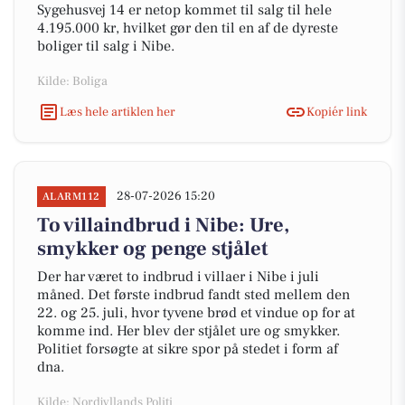
Sygehusvej 14 er netop kommet til salg til hele
4.195.000 kr, hvilket gør den til en af de dyreste
boliger til salg i Nibe.
Kilde: Boliga
Læs hele artiklen her
Kopiér link
28-07-2026 15:20
ALARM112
To villaindbrud i Nibe: Ure,
smykker og penge stjålet
Der har været to indbrud i villaer i Nibe i juli
måned. Det første indbrud fandt sted mellem den
22. og 25. juli, hvor tyvene brød et vindue op for at
komme ind. Her blev der stjålet ure og smykker.
Politiet forsøgte at sikre spor på stedet i form af
dna.
Kilde: Nordjyllands Politi