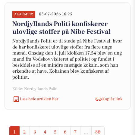
03-07-2026 16:25
ALARM112
Nordjyllands Politi konfiskerer
ulovlige stoffer på Nibe Festival
Nordjyllands Politi er til stede på Nibe Festival, hvor
de har konfiskeret ulovlige stoffer fra flere unge
mænd. Onsdag den 1. juli klokken 17.54 blev en ung
mand fra Vodskov visiteret af politiet og fundet i
besiddelse af en mindre mængde kokain, som han
erkendte at have. Kokainen blev konfiskeret af
politiet.
Kilde: Nordjyllands Politi
Læs hele artiklen her
Kopiér link
1
2
3
4
5
6
7
...
88